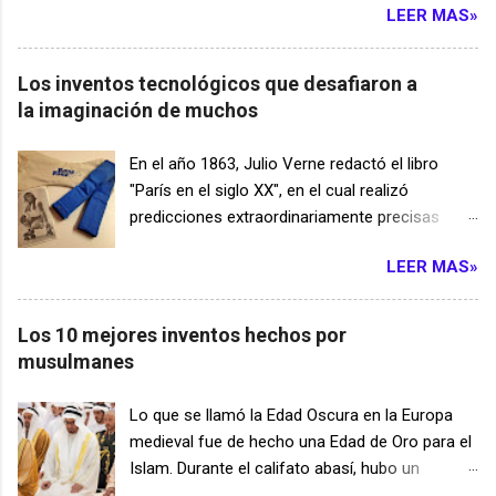
silicio, mucho más gruesas y
LEER MAS»
Estados Unidos, además de otras en países
considerablemente más caras. La tecnología
como Alemania, Francia y Reino Unido. A
ha hecho que la electricidad solar en Sudáfrica
continuación, destacamos algunos de sus
Los inventos tecnológicos que desafiaron a
sea cinco veces más barata. 2. Boletería
inventos más importantes: 1. Máquina para
la imaginación de muchos
informatizada En 1971, Percy Tucker de Benoni
contar votos: En 1868, Edison patentó una
transformó la industria de los eventos y el
grabadora eléctrica para contar votos, pero
En el año 1863, Julio Verne redactó el libro
entretenimiento al inventar el primer sistema de
esta idea inicial no tuvo éxito y resultó ser un
"París en el siglo XX", en el cual realizó
reserva de boletos centralizado y
fracaso. Sin embargo, su concepto fue
predicciones extraordinariamente precisas
computarizado del mundo: Computicket . La
mejorado con el tiempo, y hoy en día, los
sobre diversas tecnologías poco comunes
gente ya no tenía que hacer cola en el t...
países cuentan con máquinas automáticas
LEER MAS»
para esa época, incluyendo los rascacielos de
para contabilizar votos en elecciones. 2. El
cristal. En aquel entonces, las predicciones de
Fonógrafo: Edison alcanzó la fama con la
Julio Verne fueron objeto de burla, pero en la
Los 10 mejores inventos hechos por
invención del fonógrafo, el primer dispositivo
actualidad es común encontrar estas
musulmanes
capaz de grabar y reproducir sonidos. Utilizaba
tecnologías en metrópolis alrededor del mundo.
una punta de metal para registrar ondas
Esta historia, junto con otros inventos
Lo que se llamó la Edad Oscura en la Europa
sonoras en láminas cilíndricas de hojalata.
tecnológicos extraños, ejemplifica claramente
medieval fue de hecho una Edad de Oro para el
Aunque la calidad del sonido era inicialmente
que cada avance en la tecnología requiere de
Islam. Durante el califato abasí, hubo un
deficiente, el fonógrafo se convirtió en una
personas valientes y con mentes sumamente
período de florecimiento cultural, económico y