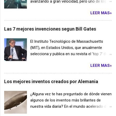
avanzando a gran velocidad, pero uno de los
mayores desafíos sigue siendo la autonomía
LEER MAS»
de las baterías y el tiempo necesario para
recargarlas. Para resolver este problema, un
grupo de ingenieros ha desarrollado un
Las 7 mejores invenciones segun Bill Gates
innovador sistema de carreteras inteligentes
capaces de transferir energía a los vehículos
El Instituto Tecnológico de Massachusetts
mientras circulan. Esta tecnología podría
(MIT), en Estados Unidos, que anualmente
transformar por completo el transporte
selecciona y publica en su revista el 'top 7' de
terrestre durante las próximas décadas. El
innovaciones tecnológicas, invitó a Bill Gates a
funcionamiento de estas carreteras se basa en
LEER MAS»
elegir las 7 mejores innovaciones tecnológicas
la carga inalámbrica dinámica. Bajo la superficie
de los ultimos años. En este articulo te
del asfalto se instalan módulos especiales
mostraremos cual fue la eleccion de una de las
Los mejores inventos creados por Alemania
equipados con bobinas electromagnéticas.
personas mas influyentes en la historia:
Cuando un vehículo compatible circula sobre
Vacunas personalizadas contra el cáncer La
¿Alguna vez te has preguntado de dónde vienen
ellas, se genera un campo magnético que
quimioterapia ataca las células sanas y estas
algunos de los inventos más brillantes de
transfiere energía directamente a la batería sin
vacunas personalizadas contra el cáncer, que
nuestra vida diaria? En el mundo acelerado de
necesidad de cables ni conexiones físicas. Uno
actualmente se están probando en pacientes,
hoy, a menudo damos por sentado los objetos
de los aspectos más interesantes de este