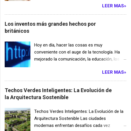
revolución tecnológica y marcó el inicio de la
imaginativas que se atrevan a desarrollar estas
LEER MAS»
científico que vio muchos inventos clave, muy
era de la m...
ideas, sin temor al éxito y, en ocasiones, al
adelantados a su tiempo, que han dado forma
fracaso. 1. Dispositivo silenciador Un grupo de
a nuestro mundo moderno actual. Aquí hay 10
Los inventos más grandes hechos por
científicos japoneses creó la "Speech Jammer"
inventos clave de los musulmanes a lo largo de
británicos
(aparato de silenciamiento). Según su
los años. 1. Cirugía: Al Zahrawi (936-1013) El
publicación, este dispositivo tiene la capacidad
doctor Al Zahrawi publicó una enciclopedia
Hoy en día, hacer las cosas es muy
de silenciar a las personas simplemente
ilustrada de cirugía de 1.500 páginas que se
conveniente con el auge de la tecnología. Ha
apuntándolas. La pistola opera mediante el
utilizó en Europa como referencia médica
mejorado la comunicación, la educación, los
principio de "retroalimentación auditiva", re...
durante los siguientes 500 años. Entre sus
negocios, la atención médica y, básicamente,
muchos inventos, Zahrawi descubrió el uso de
LEER MAS»
todas las aplicaciones de la vida.
tripas de gato disueltas para suturar heridas;
Computadoras, Internet, teléfonos inteligentes,
previamente se tuvo que realizar una segunda
automóviles y maquinaria: estas tecnologías
Techos Verdes Inteligentes: La Evolución de
cirugía para retirar las suturas. 2. Máquina de
ayudaron a los humanos de muchas maneras.
la Arquitectura Sostenible
volar: Abbas ibn Firnas (810-887) Mil años
Gracias a los brillantes inventores,
antes de los hermanos Wright, Abbas ibn Firnas
investigadores y científicos que allanaron el
Techos Verdes Inteligentes: La Evolución de la
hizo varios intentos de construir una máquina
camino para estos descubrimientos,
Arquitectura Sostenible Las ciudades
que pudiera volar. En el siglo IX, diseñó un
innovaciones e invenciones. Hablando de
modernas enfrentan desafíos cada vez
aparato alado, más o menos parecido a un
inventos, los británicos contribuyeron mucho al