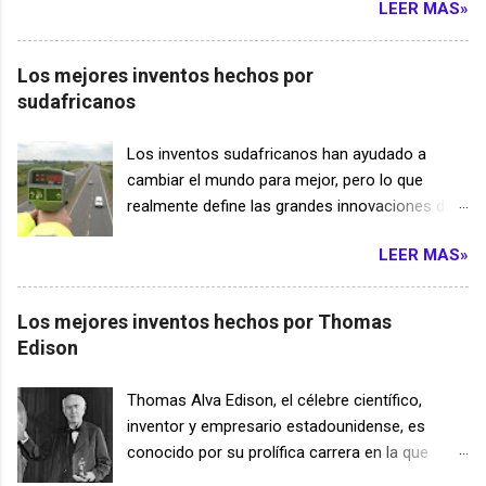
hacen que las defensas naturales del cuerpo
LEER MAS»
que hacen que nuestras vidas sean más
invento es que los segmentos de carga se
destruyan solo los tumores al identificarlos por
fáciles, más agradables y más conectadas.
activan únicamente cuando dete...
sus errores genéticos. Exámenes de sangre de
¿Cómo han influido los inventos alemanes en la
Los mejores inventos hechos por
diagnóstico para bebés prematuros Un simple
tecnología moderna? Alemania, la tierra de los
sudafricanos
análisis de sangre permitirá a los médicos
poetas y pensadores, ha sido durante mucho
identificar a las mujeres propensas a dar a luz
tiempo un centro neurálgico de la innovación,
Los inventos sudafricanos han ayudado a
prematuramente y tomar medidas para evitar el
dando origen a una plétora de famosos
cambiar el mundo para mejor, pero lo que
nacimiento de un bebé prematuro, dándole una
inventos alemanes que han dado forma a
realmente define las grandes innovaciones de
mejor oportunidad de supervivencia, al detectar
nuestro mundo de maneras profundas.
nuestro país es lo prácticos que son, creados
variaciones en la expresión de siete genes qu...
Abróchate el cinturón y únete a nosotros en
LEER MAS»
por necesidad y simplificando o revolucionando
este divertido viaje a través de algunos de los
un proceso que antes era complicado. Aquí hay
mejores inventos alemanes y las inspiradoras
grandes inventos con los que podría o no estar
Los mejores inventos hechos por Thomas
historias detrás de ellos. El zepelín El conde
familiarizado: 1. Energía solar económica En
Edison
Ferdinand von Zeppelin, un verdadero visionario
2005, la profesora Vivian Alberts , física de la
de la tecnología aeroespacial alemana
Universidad de Johannesburgo , desarrolló una
Thomas Alva Edison, el célebre científico,
temprana, llevó el concepto de viajes aéreos a
tecnología de energía solar que utiliza una
inventor y empresario estadounidense, es
nuevas alturas al inventar el dirigible Zeppelin a
película metálica microdelgada en lugar de las
conocido por su prolífica carrera en la que
principios del siglo XX. Estas magníficas
células solares fotovoltaicas basadas en
registró más de 1.000 patentes solo en
máquinas voladoras, a menudo denomin...