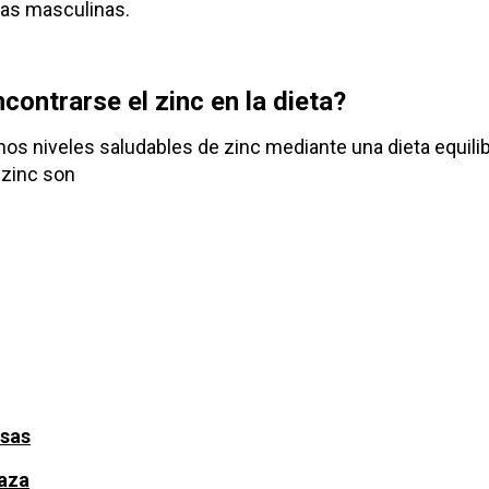
as masculinas.
ontrarse el zinc en la dieta?
os niveles saludables de zinc mediante una dieta equilib
 zinc son
osas
baza