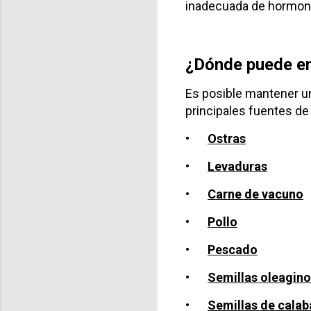
inadecuada de hormon
¿Dónde puede enc
Es posible mantener un
principales fuentes de
•
Ostras
•
Levaduras
•
Carne de vacuno
•
Pollo
•
Pescado
•
Semillas oleagin
•
Semillas de cala