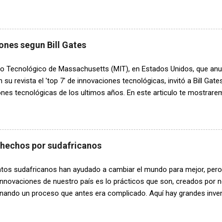
ado un innovador sistema de carreteras inteligentes capaces de trans
 mientras circulan. Esta tecnología podría transformar por completo 
as próximas décadas. El funcionamiento de estas carreteras se basa
 Bajo la superficie del asfalto se instalan módulos especiales equi
ones segun Bill Gates
agnéticas. Cuando un vehículo compatible circula sobre ellas, se 
fiere energía directamente a la batería sin necesidad de cables ni c
tuto Tecnológico de Massachusetts (MIT), en Estados Unidos, que an
ctos más interesantes de este invento es que los segmentos de car
n su revista el 'top 7' de innovaciones tecnológicas, invitó a Bill Gate
te...
nes tecnológicas de los ultimos años. En este articulo te mostrarem
s personas mas influyentes en la historia: Vacunas personalizadas c
apia ataca las células sanas y estas vacunas personalizadas contra
 probando en pacientes, hacen que las defensas naturales del cuerp
l identificarlos por sus errores genéticos. Exámenes de sangre de 
 hechos por sudafricanos
s Un simple análisis de sangre permitirá a los médicos identificar 
z prematuramente y tomar medidas para evitar el nacimiento de un b
ntos sudafricanos han ayudado a cambiar el mundo para mejor, pero 
rtunidad de supervivencia, al detectar variaciones en la expresión de
nnovaciones de nuestro país es lo prácticos que son, creados por n
onando un proceso que antes era complicado. Aquí hay grandes inven
familiarizado: 1. Energía solar económica En 2005, la profesora Vivian
ad de Johannesburgo , desarrolló una tecnología de energía solar que