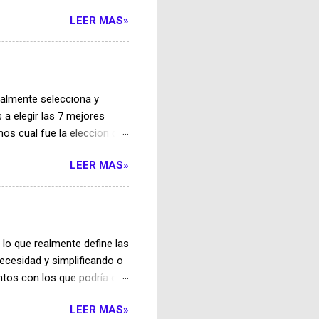
ferir energía a los
LEER MAS»
el transporte terrestre
 en la carga inalámbrica
pados con bobinas
genera un campo magnético
onexiones físicas. Uno de
ualmente selecciona y
ga se activan únicamente
s a elegir las 7 mejores
os cual fue la eleccion de
ontra el cáncer La
LEER MAS»
 el cáncer, que actualmente
o destruyan solo los
diagnóstico para bebés
a las mujeres propensas a
ebé prematuro, dándole una
lo que realmente define las
 siete genes qu...
ecesidad y simplificando o
tos con los que podría o
 Alberts , física de la
LEER MAS»
 utiliza una película