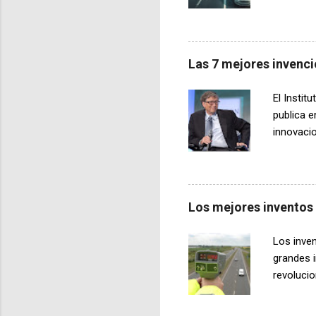
desarroll
vehículos
durante l
dinámica.
Las 7 mejores invenci
electrom
que trans
El Insti
los aspe
publica e
cuando de
innovacio
una de la
quimioter
se están
tumores a
Los mejores inventos
prematuro
dar a lu
Los inve
mejor opo
grandes i
revoluci
no estar 
Universid