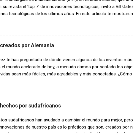
ctos más interesantes de este invento es que los segmentos de car
n su revista el 'top 7' de innovaciones tecnológicas, invitó a Bill Gate
te...
nes tecnológicas de los ultimos años. En este articulo te mostrarem
s personas mas influyentes en la historia: Vacunas personalizadas c
apia ataca las células sanas y estas vacunas personalizadas contra
 probando en pacientes, hacen que las defensas naturales del cuerp
l identificarlos por sus errores genéticos. Exámenes de sangre de 
 creados por Alemania
s Un simple análisis de sangre permitirá a los médicos identificar 
z prematuramente y tomar medidas para evitar el nacimiento de un b
ez te has preguntado de dónde vienen algunos de los inventos más b
rtunidad de supervivencia, al detectar variaciones en la expresión de
En el mundo acelerado de hoy, a menudo damos por sentado los obj
 vidas sean más fáciles, más agradables y más conectadas. ¿Cómo h
en la tecnología moderna? Alemania, la tierra de los poetas y pens
empo un centro neurálgico de la innovación, dando origen a una plé
 que han dado forma a nuestro mundo de maneras profundas. Abróc
en este divertido viaje a través de algunos de los mejores inventos
 hechos por sudafricanos
 detrás de ellos. El zepelín El conde Ferdinand von Zeppelin, un verda
a aeroespacial alemana temprana, llevó el concepto de viajes aéreos
ntos sudafricanos han ayudado a cambiar el mundo para mejor, pero 
el dirigible Zeppelin a principios del siglo XX. Estas magníficas máq
nnovaciones de nuestro país es lo prácticos que son, creados por n
.