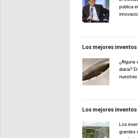
los aspe
publica e
cuando de
innovacio
una de la
quimioter
se están
tumores a
Los mejores inventos
prematuro
dar a lu
¿Alguna v
mejor opo
diaria? 
nuestras
alemanes 
mucho ti
alemanes
nosotros 
Los mejores inventos
historias
tecnologí
Los inve
inventar 
grandes i
denomin..