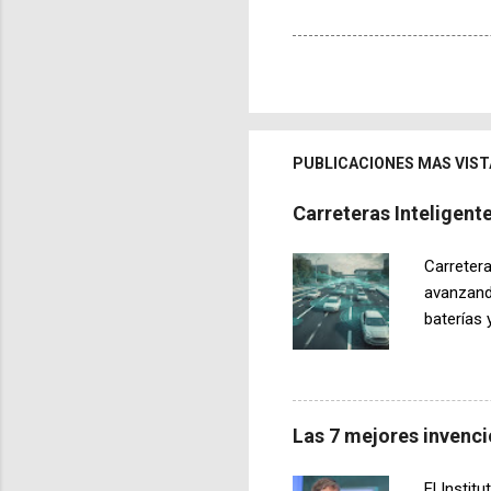
PUBLICACIONES MAS VIST
Carreteras Inteligen
Carretera
avanzand
baterías 
desarroll
vehículos
durante l
dinámica.
Las 7 mejores invenci
electrom
que trans
El Insti