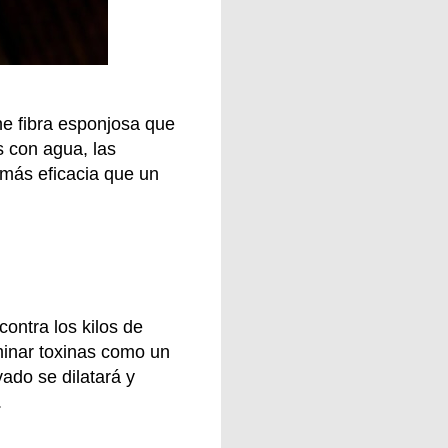
ene fibra esponjosa que
s con agua, las
 más eficacia que un
contra los kilos de
inar toxinas como un
vado se dilatará y
.