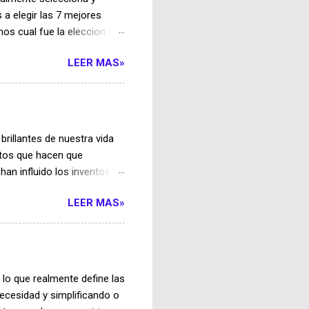
ga se activan únicamente
s a elegir las 7 mejores
os cual fue la eleccion de
ontra el cáncer La
LEER MAS»
 el cáncer, que actualmente
o destruyan solo los
diagnóstico para bebés
a las mujeres propensas a
ebé prematuro, dándole una
rillantes de nuestra vida
 siete genes qu...
etos que hacen que
an influido los inventos
adores, ha sido durante
LEER MAS»
tora de famosos inventos
hate el cinturón y únete a
 alemanes y las inspiradoras
dero visionario de la
 a nuevas alturas al
lo que realmente define las
uinas voladoras, a menudo
ecesidad y simplificando o