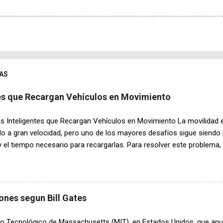
AS
tes que Recargan Vehículos en Movimiento
s Inteligentes que Recargan Vehículos en Movimiento La movilidad e
o a gran velocidad, pero uno de los mayores desafíos sigue siendo 
y el tiempo necesario para recargarlas. Para resolver este problema,
ado un innovador sistema de carreteras inteligentes capaces de trans
 mientras circulan. Esta tecnología podría transformar por completo 
as próximas décadas. El funcionamiento de estas carreteras se basa
 Bajo la superficie del asfalto se instalan módulos especiales equi
ones segun Bill Gates
agnéticas. Cuando un vehículo compatible circula sobre ellas, se 
fiere energía directamente a la batería sin necesidad de cables ni c
tuto Tecnológico de Massachusetts (MIT), en Estados Unidos, que an