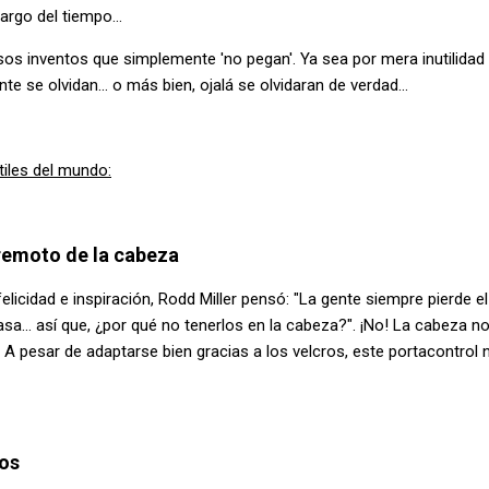
rgo del tiempo...
sos inventos que simplemente 'no pegan'. Ya sea por mera inutilidad o
 se olvidan... o más bien, ojalá se olvidaran de verdad...
tiles del mundo:
 remoto de la cabeza
icidad e inspiración, Rodd Miller pensó: "La gente siempre pierde el 
sa... así que, ¿por qué no tenerlos en la cabeza?". ¡No! La cabeza no
A pesar de adaptarse bien gracias a los velcros, este portacontrol 
tos