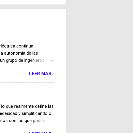
léctrica continúa
la autonomía de las
 un grupo de ingenieros ha
ferir energía a los
LEER MAS»
el transporte terrestre
 en la carga inalámbrica
pados con bobinas
genera un campo magnético
onexiones físicas. Uno de
lo que realmente define las
ga se activan únicamente
ecesidad y simplificando o
tos con los que podría o
 Alberts , física de la