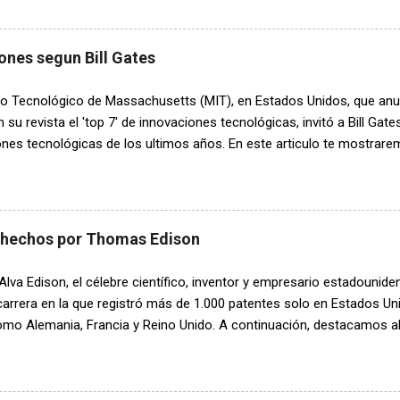
ad de Johannesburgo , desarrolló una tecnología de energía solar que
microdelgada en lugar de las células solares fotovoltaicas basadas
 considerablemente más caras. La tecnología ha hecho que la electr
ones segun Bill Gates
 veces más barata. 2. Boletería informatizada En 1971, Percy Tucke
 de los eventos y el entretenimiento al inventar el primer sistema de
tuto Tecnológico de Massachusetts (MIT), en Estados Unidos, que an
ado y computarizado del mundo: Computicket . La gente ya no tenía qu
n su revista el 'top 7' de innovaciones tecnológicas, invitó a Bill Gate
nes tecnológicas de los ultimos años. En este articulo te mostrarem
s personas mas influyentes en la historia: Vacunas personalizadas c
apia ataca las células sanas y estas vacunas personalizadas contra
 probando en pacientes, hacen que las defensas naturales del cuerp
l identificarlos por sus errores genéticos. Exámenes de sangre de 
 hechos por Thomas Edison
s Un simple análisis de sangre permitirá a los médicos identificar 
z prematuramente y tomar medidas para evitar el nacimiento de un b
va Edison, el célebre científico, inventor y empresario estadounide
rtunidad de supervivencia, al detectar variaciones en la expresión de
 carrera en la que registró más de 1.000 patentes solo en Estados U
omo Alemania, Francia y Reino Unido. A continuación, destacamos a
tantes: 1. Máquina para contar votos: En 1868, Edison patentó una 
tos, pero esta idea inicial no tuvo éxito y resultó ser un fracaso. S
con el tiempo, y hoy en día, los países cuentan con máquinas autom