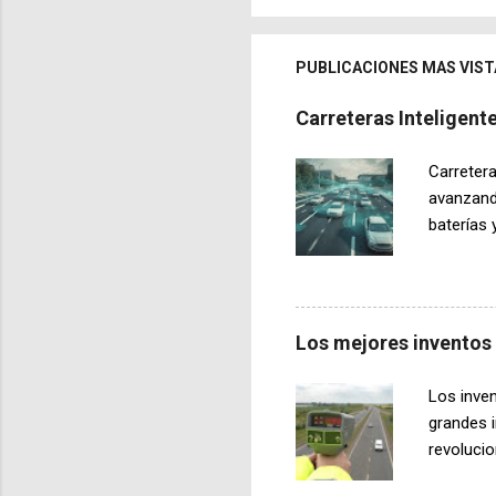
PUBLICACIONES MAS VIST
Carreteras Inteligen
Carretera
avanzand
baterías 
desarroll
vehículos
durante l
dinámica.
Los mejores inventos
electrom
que trans
Los inve
los aspe
grandes i
cuando de
revoluci
no estar 