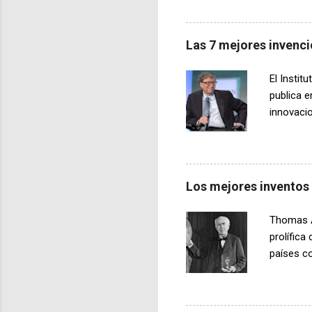
Universid
metálica 
gruesas y
Las 7 mejores invenci
sea cinco
industria
El Insti
centraliz
publica e
innovacio
una de la
quimioter
se están
tumores a
Los mejores inventos
prematuro
dar a lu
Thomas Al
mejor opo
prolífica
países c
más impor
contar vo
mejorado 