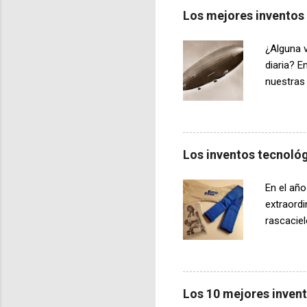
votos en 
Los mejores inventos
dispositi
sonoras e
¿Alguna v
fonógrafo
diaria? 
nuestras
alemanes 
mucho ti
alemanes
nosotros 
Los inventos tecnoló
historias
tecnologí
En el año
inventar 
extraord
denomin..
rascaciel
la actual
junto con
tecnolog
desarroll
Los 10 mejores inven
de cientí