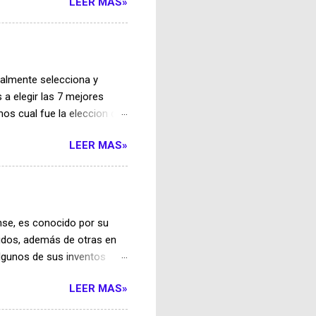
LEER MAS»
 utiliza una película
 en silicio, mucho más
icidad solar en Sudáfrica
r de Benoni transformó la
 reserva de boletos
ualmente selecciona y
e hacer cola en el t...
s a elegir las 7 mejores
os cual fue la eleccion de
ontra el cáncer La
LEER MAS»
 el cáncer, que actualmente
o destruyan solo los
diagnóstico para bebés
a las mujeres propensas a
ebé prematuro, dándole una
nse, es conocido por su
 siete genes qu...
nidos, además de otras en
lgunos de sus inventos
grabadora eléctrica para
LEER MAS»
in embargo, su concepto fue
áticas para contabilizar