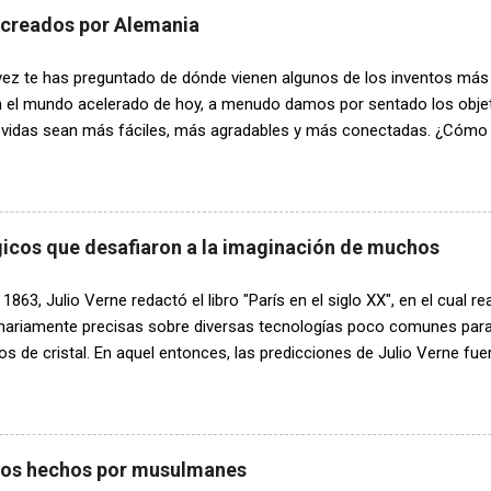
elecciones. 2. El Fonógrafo: Edison alcanzó la fama con la invención
 creados por Alemania
vo capaz de grabar y reproducir sonidos. Utilizaba una punta de meta
n láminas cilíndricas de hojalata. Aunque la calidad del sonido era in
ez te has preguntado de dónde vienen algunos de los inventos más b
 se convirtió en una revolución tecnológica y marcó el inicio de la er
En el mundo acelerado de hoy, a menudo damos por sentado los obj
 vidas sean más fáciles, más agradables y más conectadas. ¿Cómo h
en la tecnología moderna? Alemania, la tierra de los poetas y pens
empo un centro neurálgico de la innovación, dando origen a una plé
 que han dado forma a nuestro mundo de maneras profundas. Abróc
en este divertido viaje a través de algunos de los mejores inventos
gicos que desafiaron a la imaginación de muchos
 detrás de ellos. El zepelín El conde Ferdinand von Zeppelin, un verda
a aeroespacial alemana temprana, llevó el concepto de viajes aéreos
 1863, Julio Verne redactó el libro "París en el siglo XX", en el cual r
el dirigible Zeppelin a principios del siglo XX. Estas magníficas máq
inariamente precisas sobre diversas tecnologías poco comunes para
.
os de cristal. En aquel entonces, las predicciones de Julio Verne fue
idad es común encontrar estas tecnologías en metrópolis alrededor d
 otros inventos tecnológicos extraños, ejemplifica claramente que 
ía requiere de personas valientes y con mentes sumamente imaginat
ar estas ideas, sin temor al éxito y, en ocasiones, al fracaso. 1. Disp
tos hechos por musulmanes
ficos japoneses creó la "Speech Jammer" (aparato de silenciamiento