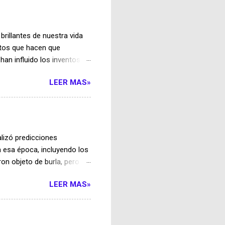
 del fonógrafo, el primer
l para registrar ondas
icialmente deficiente, el
rillantes de nuestra vida
a de la m...
etos que hacen que
an influido los inventos
adores, ha sido durante
LEER MAS»
tora de famosos inventos
hate el cinturón y únete a
 alemanes y las inspiradoras
dero visionario de la
 a nuevas alturas al
ealizó predicciones
uinas voladoras, a menudo
 esa época, incluyendo los
ron objeto de burla, pero en
el mundo. Esta historia,
LEER MAS»
cada avance en la
ivas que se atrevan a
ositivo silenciador Un grupo
). Según su publicación,