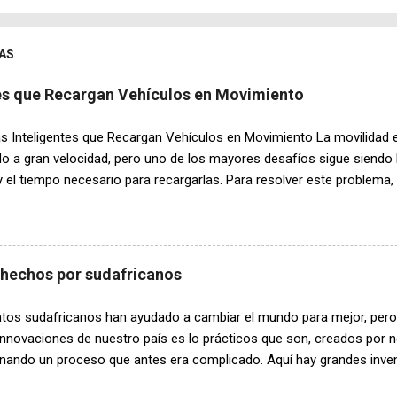
AS
tes que Recargan Vehículos en Movimiento
s Inteligentes que Recargan Vehículos en Movimiento La movilidad e
o a gran velocidad, pero uno de los mayores desafíos sigue siendo 
y el tiempo necesario para recargarlas. Para resolver este problema,
ado un innovador sistema de carreteras inteligentes capaces de trans
 mientras circulan. Esta tecnología podría transformar por completo 
as próximas décadas. El funcionamiento de estas carreteras se basa
 Bajo la superficie del asfalto se instalan módulos especiales equi
 hechos por sudafricanos
agnéticas. Cuando un vehículo compatible circula sobre ellas, se 
fiere energía directamente a la batería sin necesidad de cables ni c
ntos sudafricanos han ayudado a cambiar el mundo para mejor, pero 
ctos más interesantes de este invento es que los segmentos de car
nnovaciones de nuestro país es lo prácticos que son, creados por n
te...
onando un proceso que antes era complicado. Aquí hay grandes inven
familiarizado: 1. Energía solar económica En 2005, la profesora Vivian