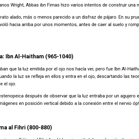
nos Wright, Abbas ibn Firnas hizo varios intentos de construir una 
aparato alado, más o menos parecido a un disfraz de pájaro. En su p
voló hacia arriba por unos momentos, antes de caer al suelo y romp
a: Ibn Al-Haitham (965-1040)
an que la luz emitida por el ojo nos hacía ver, pero fue Ibn Al-Hai
ndo la luz se refleja en ellos y entra en el ojo, descartando las te
e el ojo.
stenopeica después de observar que la luz entraba por un agujero en
mágenes en posición vertical debido a la conexión entre el nervio ópt
ma al Fihri (800-880)