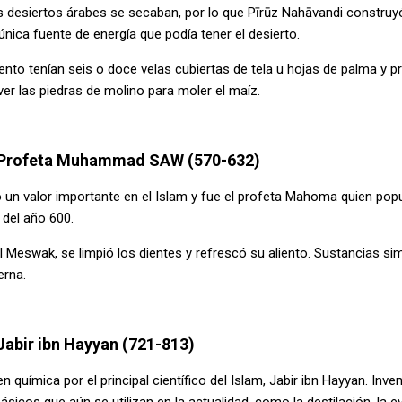
s desiertos árabes se secaban, por lo que Pīrūz Nahāvandi construyó
única fuente de energía que podía tener el desierto.
ento tenían seis o doce velas cubiertas de tela u hojas de palma y 
er las piedras de molino para moler el maíz.
s: Profeta Muhammad SAW (570-632)
 un valor importante en el Islam y fue el profeta Mahoma quien popu
 del año 600.
 Meswak, se limpió los dientes y refrescó su aliento. Sustancias sim
erna.
Jabir ibn Hayyan (721-813)
n química por el principal científico del Islam, Jabir ibn Hayyan. In
icos que aún se utilizan en la actualidad, como la destilación, la ev