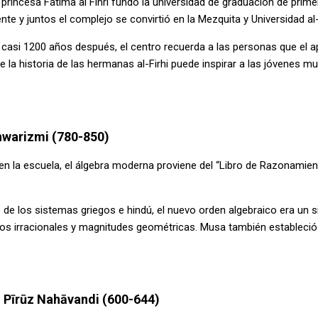
 princesa Fátima al Fihri fundó la universidad de graduación de pri
e y juntos el complejo se convirtió en la Mezquita y Universidad al
casi 1200 años después, el centro recuerda a las personas que el ap
que la historia de las hermanas al-Firhi puede inspirar a las jóvenes 
hwarizmi (780-850)
 la escuela, el álgebra moderna proviene del “Libro de Razonamiento 
 de los sistemas griegos e hindú, el nuevo orden algebraico era un 
s irracionales y magnitudes geométricas. Musa también estableció 
o: Pīrūz Nahāvandi (600-644)