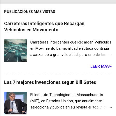
PUBLICACIONES MAS VISTAS
Carreteras Inteligentes que Recargan
Vehículos en Movimiento
Carreteras Inteligentes que Recargan Vehículos
en Movimiento La movilidad eléctrica continúa
avanzando a gran velocidad, pero uno de los
mayores desafíos sigue siendo la autonomía
LEER MAS»
de las baterías y el tiempo necesario para
recargarlas. Para resolver este problema, un
grupo de ingenieros ha desarrollado un
Las 7 mejores invenciones segun Bill Gates
innovador sistema de carreteras inteligentes
capaces de transferir energía a los vehículos
El Instituto Tecnológico de Massachusetts
mientras circulan. Esta tecnología podría
(MIT), en Estados Unidos, que anualmente
transformar por completo el transporte
selecciona y publica en su revista el 'top 7' de
terrestre durante las próximas décadas. El
innovaciones tecnológicas, invitó a Bill Gates a