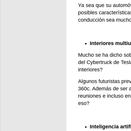
Ya sea que su automóvi
posibles característic
conducción sea much
Interiores multi
Mucho se ha dicho sobr
del Cybertruck de Tesl
interiores?
Algunos futuristas pre
360c. Además de ser au
reuniones e incluso en
eso?
Inteligencia artif