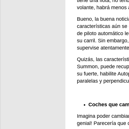
tiene una flota, no te
volante, habrá menos 
Bueno, la buena notic
características aún se
de piloto automático l
su carril. Sin embargo
supervise atentamente
Quizás, las caracterí
Summon, puede recuper
su fuerte, habilite Au
paralelas y perpendic
Coches que cam
Imagina poder cambiar
genial! Parecería que