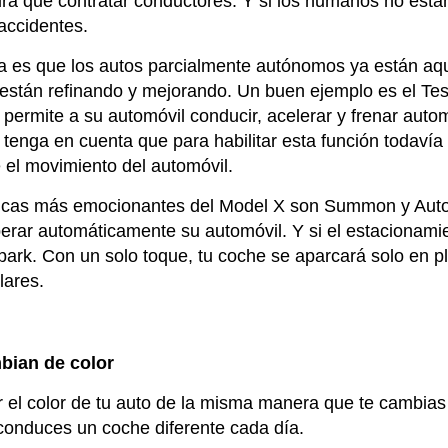
ndrá que contratar conductores. Y si los humanos no est
accidentes.
ia es que los autos parcialmente autónomos ya están aq
 están refinando y mejorando. Un buen ejemplo es el Te
e permite a su automóvil conducir, acelerar y frenar aut
, tenga en cuenta que para habilitar esta función todaví
 el movimiento del automóvil.
sticas más emocionantes del Model X son Summon y Auto
ar automáticamente su automóvil. Y si el estacionamie
topark. Con un solo toque, tu coche se aparcará solo en 
ulares.
bian de color
 el color de tu auto de la misma manera que te cambias 
 conduces un coche diferente cada día.