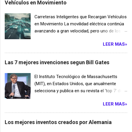
Vehículos en Movimiento
Carreteras Inteligentes que Recargan Vehículos
en Movimiento La movilidad eléctrica continúa
avanzando a gran velocidad, pero uno de los
mayores desafíos sigue siendo la autonomía
LEER MAS»
de las baterías y el tiempo necesario para
recargarlas. Para resolver este problema, un
grupo de ingenieros ha desarrollado un
Las 7 mejores invenciones segun Bill Gates
innovador sistema de carreteras inteligentes
capaces de transferir energía a los vehículos
El Instituto Tecnológico de Massachusetts
mientras circulan. Esta tecnología podría
(MIT), en Estados Unidos, que anualmente
transformar por completo el transporte
selecciona y publica en su revista el 'top 7' de
terrestre durante las próximas décadas. El
innovaciones tecnológicas, invitó a Bill Gates a
funcionamiento de estas carreteras se basa en
LEER MAS»
elegir las 7 mejores innovaciones tecnológicas
la carga inalámbrica dinámica. Bajo la superficie
de los ultimos años. En este articulo te
del asfalto se instalan módulos especiales
mostraremos cual fue la eleccion de una de las
Los mejores inventos creados por Alemania
equipados con bobinas electromagnéticas.
personas mas influyentes en la historia:
Cuando un vehículo compatible circula sobre